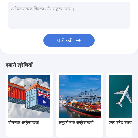
चीन से डीडीपी शिपिंग
अमेज़ॅन एफबीए शिपिंग
चीन से अमेरिका तक माल ढुलाई
जारी रखें
चीन से कनाडा तक शिपिंग
चीन से ब्रिटेन तक शिपिंग
हमारी श्रेणियाँ
चीन से ऑस्ट्रेलिया तक शिपिंग
सीमा शुल्क निकासी ब्रोकरेज
गोदाम वितरण सेवाएं
माल ढुलाई बीमा
चीन माल अग्रेषणकर्ता
समुद्री माल अग्रेषणकर्ता
एयर फ्रेट फारवर्डर