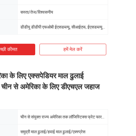
सस्ता/तेज/विश्वसनीय
डीडीयू डीडीपी एफओबी ईएसडब्ल्यू, सीआईएफ, ईएसडब्ल्यू, एफओबी, सीएफआर
च्छी कीमत
हमें मेल करें
िका के लिए एक्सपेडियर माल ढुलाई
स चीन से अमेरिका के लिए डीएचएल जहाज
चीन से संयुक्त राज्य अमेरिका तक लॉजिस्टिक्स फ्रेट फारवर्डर
समुद्री माल ढुलाई/हवाई माल ढुलाई/एक्स्प्रेस