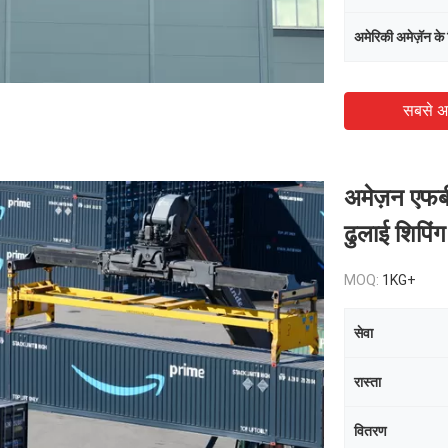
अमेरिकी अमेज़ॅन के
सबसे अ
प्रस्तुत
अमेज़न एफबी
ढुलाई शिपिंग
MOQ:
1KG+
सेवा
रास्ता
वितरण