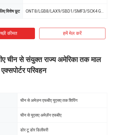
 लिए विशेष छूट
ONT8/LGB8/LAX9/SBD1/SMF3/SCK4 GYR2/GYR3
च्छी कीमत
हमें मेल करें
ए चीन से संयुक्त राज्य अमेरिका तक माल
 एक्सपोर्टर परिवहन
चीन से अमेज़न एफबीए यूएसए तक शिपिंग
चीन से यूएसए अमेज़ॅन एफबीए
डोर टू डोर डिलीवरी