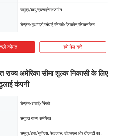
समुद्र/वायु/एक्सप्रेस/जमीन
शेन्ज़ेन/गुआंगज़ौ/शंघाई/निंगबो/ज़ियामेन/तियानजिन
च्छी कीमत
हमें मेल करें
्त राज्य अमेरिका सीमा शुल्क निकासी के लिए
 ढुलाई कंपनी
शेन्ज़ेन/शंघाई/निंगबो
संयुक्त राज्य अमेरिका
समुद्र/हवा/यूपीएस, फेडएक्स, डीएचएल और टीएनटी का एक्सप्रेस