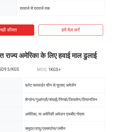
दरवाजे से दरवाजे तक
च्छी कीमत
हमें मेल करें
्त राज्य अमेरिका के लिए हवाई माल ढुलाई
USD9.5/KGS
MOQ:
1KGS+
फ्रेट फारवर्डर चीन से यूएसए अमेज़ॅन
शेन्ज़ेन/गुआंगज़ौ/शंघाई/निंगबो/ज़ियामेन/तियानजिन
अमेरिका, या अमेरिकी अमेज़न एफबीए गोदाम
समुद्र/वायु/एक्सप्रेस/जमीन