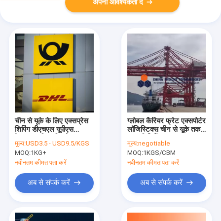
अपनी आवश्यकता दें
चीन से यूके के लिए एक्सप्रेस
ग्लोबल कैरियर फ्रेट एक्सपोर्टर
शिपिंग डीएचएल यूपीएस
लॉजिस्टिक्स चीन से यूके तक
फेडएक्स टीएनटी फ्रेट
समुद्री शिपिंग
मूल्य:
USD3.5 - USD9.5/KGS
मूल्य:
negotiable
एक्सपोर्टर
MOQ:
1KG+
MOQ:
1KGS/CBM
नवीनतम कीमत पता करें
नवीनतम कीमत पता करें
अब से संपर्क करें
अब से संपर्क करें