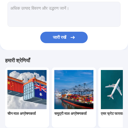
चीन से डीडीपी शिपिंग
अमेज़ॅन एफबीए शिपिंग
चीन से अमेरिका तक माल ढुलाई
जारी रखें
चीन से कनाडा तक शिपिंग
चीन से ब्रिटेन तक शिपिंग
हमारी श्रेणियाँ
चीन से ऑस्ट्रेलिया तक शिपिंग
सीमा शुल्क निकासी ब्रोकरेज
गोदाम वितरण सेवाएं
माल ढुलाई बीमा
चीन माल अग्रेषणकर्ता
समुद्री माल अग्रेषणकर्ता
एयर फ्रेट फारवर्डर