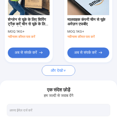
हमारे बारे में
कारखाने का दौरा
शेन्ज़ेन से यूके के लिए शिपिंग
मालवाहक कंपनी चीन से यूके
ट्रैक करें चीन से यूके के लिए
अमेज़न एफबीए
गुणवत्ता नियंत्रण
पार्सल भेजें
MOQ:
1KG+
MOQ:
1KG+
नवीनतम कीमत पता करें
नवीनतम कीमत पता करें
एक उद्धरण का अनुरोध करें
अब से संपर्क करें
अब से संपर्क करें
चीन माल अग्रेषणकर्ता
और देखो
समुद्री माल अग्रेषणकर्ता
एयर फ्रेट फारवर्डर
एक संदेश छोड़ें
हम जल्दी से जवाब देंगे
डोर टू डोर माल ढुलाई
एक्सप्रेस कूरियर सेवाएं